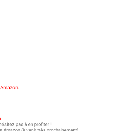
r
Amazon
.
n
’hésitez pas à en profiter !
ur Amazon (à venir très prochainement)